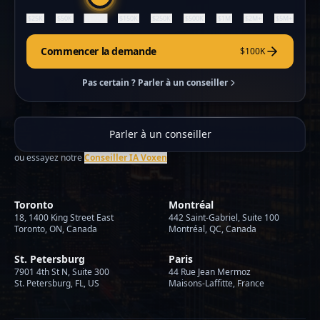
$100K
$25K
$50K
$150K
$250K
$500K
$1M
$2M+
$5M+
Commencer la demande
$100K
Pas certain ? Parler à un conseiller
Parler à un conseiller
ou essayez notre
Conseiller IA Voxen
Toronto
Montréal
18, 1400 King Street East
442 Saint-Gabriel, Suite 100
Toronto, ON, Canada
Montréal, QC, Canada
St. Petersburg
Paris
7901 4th St N, Suite 300
44 Rue Jean Mermoz
St. Petersburg, FL, US
Maisons-Laffitte, France