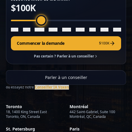
$100K
$100K
$25K
$50K
$150K
$250K
$500K
$1M
$2M+
$5M+
Commencer la demande
$100K
Pas certain ? Parler à un conseiller
Parler à un conseiller
ou essayez notre
Conseiller IA Voxen
Toronto
Montréal
18, 1400 King Street East
442 Saint-Gabriel, Suite 100
Toronto, ON, Canada
Montréal, QC, Canada
St. Petersburg
Paris