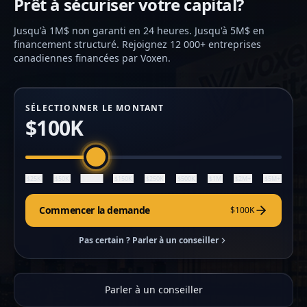
Prêt à sécuriser votre capital?
Jusqu'à 1M$ non garanti en 24 heures. Jusqu'à 5M$ en
financement structuré. Rejoignez 12 000+ entreprises
canadiennes financées par Voxen.
SÉLECTIONNER LE MONTANT
$100K
$100K
$25K
$50K
$150K
$250K
$500K
$1M
$2M+
$5M+
Commencer la demande
$100K
Pas certain ? Parler à un conseiller
Parler à un conseiller