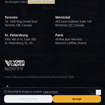
ou essayez notre
Conseiller IA Voxen
Toronto
Montréal
18, 1400 King Street East
442 Saint-Gabriel, Suite 100
Toronto, ON, Canada
Montréal, QC, Canada
St. Petersburg
Paris
7901 4th St N, Suite 300
44 Rue Jean Mermoz
St. Petersburg, FL, US
Maisons-Laffitte, France
voxen.ca
Ressources
Confidentialité
Contact
Partenaires
©
2026
Voxen Capital Inc.
Essential & analytics cookies.
Learn more
Membre vérifié — Association des prêteurs canadiens
Essential Only
Accept