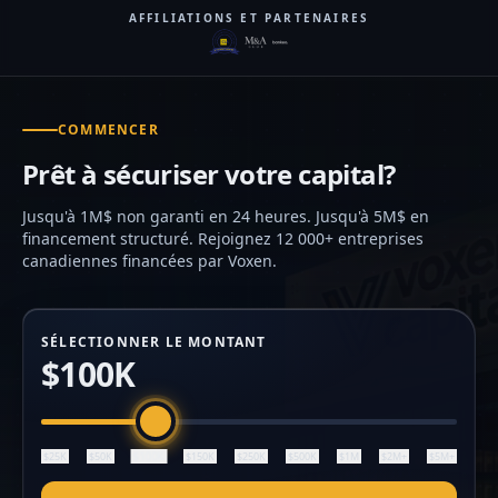
AFFILIATIONS ET PARTENAIRES
COMMENCER
Prêt à sécuriser votre capital?
Jusqu'à 1M$ non garanti en 24 heures. Jusqu'à 5M$ en
financement structuré. Rejoignez 12 000+ entreprises
canadiennes financées par Voxen.
SÉLECTIONNER LE MONTANT
$100K
$100K
$25K
$50K
$150K
$250K
$500K
$1M
$2M+
$5M+