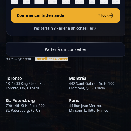
$100K
$25K
$50K
$150K
$250K
$500K
$1M
$2M+
$5M+
Commencer la demande
$100K
Pas certain ? Parler à un conseiller
Parler à un conseiller
ou essayez notre
Conseiller IA Voxen
Toronto
Montréal
18, 1400 King Street East
442 Saint-Gabriel, Suite 100
Toronto, ON, Canada
Montréal, QC, Canada
St. Petersburg
Paris
7901 4th St N, Suite 300
44 Rue Jean Mermoz
St. Petersburg, FL, US
Maisons-Laffitte, France