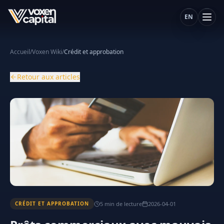
EN
Accueil
/
Voxen Wiki
/
Crédit et approbation
Retour aux articles
5
min
de lecture
2026-04-01
CRÉDIT ET APPROBATION