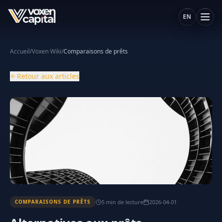
EN
Accueil
/
Voxen Wiki
/
Comparaisons de prêts
Retour aux articles
5
min
de lecture
2026-04-01
COMPARAISONS DE PRÊTS