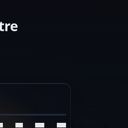
tre
0K
$1M
$2M+
$5M+