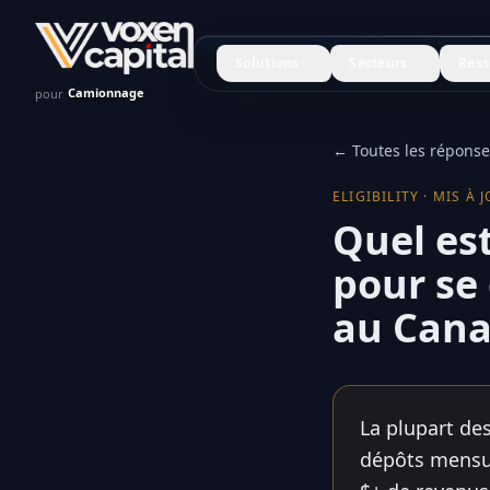
Solutions
Secteurs
Ress
pour
← Toutes les réponse
ELIGIBILITY
·
MIS À 
Quel es
pour se
au Cana
La plupart des
dépôts mensu