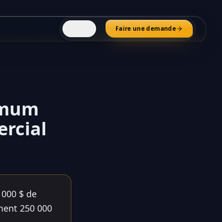
🇬🇧
Faire une demande
EN
imum
ercial
 000 $ de
ment 250 000