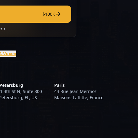
$100K
er
IA Voxen
 Petersburg
Paris
1 4th St N, Suite 300
44 Rue Jean Mermoz
 Petersburg, FL, US
Maisons-Laffitte, France